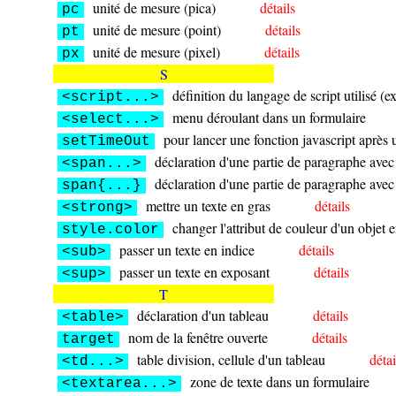
unité de mesure (pica)
détails
pc
unité de mesure (point)
détails
pt
unité de mesure (pixel)
détails
px
S
définition du langage de script utilisé (e
<script...>
menu déroulant dans un formulaire
<select...>
pour lancer une fonction javascript après 
setTimeOut
déclaration d'une partie de paragraphe avec 
<span...>
déclaration d'une partie de paragraphe avec 
span{...}
mettre un texte en gras
détails
<strong>
changer l'attribut de couleur d'un objet e
style.color
passer un texte en indice
détails
<sub>
passer un texte en exposant
détails
<sup>
T
déclaration d'un tableau
détails
<table>
nom de la fenêtre ouverte
détails
target
table division, cellule d'un tableau
détai
<td...>
zone de texte dans un formulaire
<textarea...>