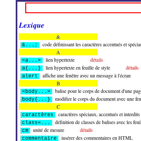
Lexique
&
code définissant les caractères accentués et spéci
&...;
A
lien hypertexte
détails
<a...>
lien hypertexte en feuille de style
détails
a{...}
affiche une fenêtre avec un message à l'écran
alert
B
balise pour le corps de document d'une 
<body...>
modifier le corps du document avec une feui
body{...}
C
caractères spéciaux, accentués et interdits
caractères
définition de classes de balises avec les feui
class=...
unité de mesure
détails
cm
insérer des commentaires en HTML
commentaire