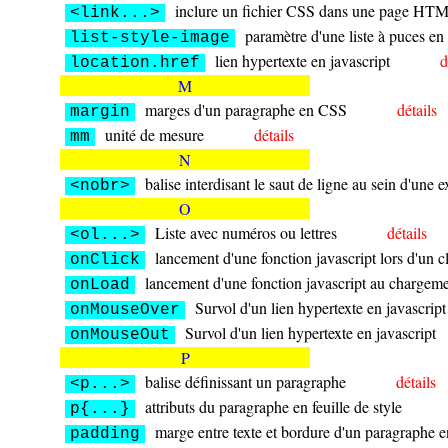
inclure un fichier CSS dans une page HT
<link...>
paramètre d'une liste à puces e
list-style-image
lien hypertexte en javascript
d
location.href
M
marges d'un paragraphe en CSS
détails
margin
unité de mesure
détails
mm
N
balise interdisant le saut de ligne au sein d'une 
<nobr>
O
Liste avec numéros ou lettres
détails
<ol...>
lancement d'une fonction javascript lors d'un cl
onClick
lancement d'une fonction javascript au chargem
onLoad
Survol d'un lien hypertexte en javascript
onMouseOver
Survol d'un lien hypertexte en javascript
onMouseOut
P
balise définissant un paragraphe
détails
<p...>
attributs du paragraphe en feuille de style
p{...}
marge entre texte et bordure d'un paragraphe 
padding