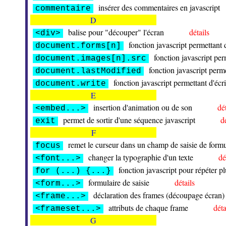
insérer des commentaires en javascript
commentaire
D
balise pour "découper" l'écran
détails
<div>
fonction javascript permettant
document.forms[n]
fonction javascript pe
document.images[n].src
fonction javascript perm
document.lastModified
fonction javascript permettant d'éc
document.write
E
insertion d'animation ou de son
dé
<embed...>
permet de sortir d'une séquence javascript
d
exit
F
remet le curseur dans un champ de saisie de formu
focus
changer la typographie d'un texte
dé
<font...>
fonction javascript pour répéter p
for (...) {...}
formulaire de saisie
détails
<form...>
déclaration des frames (découpage écran)
<frame...>
attributs de chaque frame
déta
<frameset...>
G